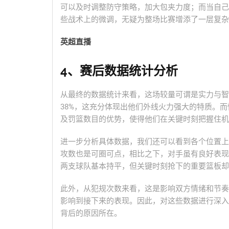
可以及时调整防守策略，加大包夹力度；而当自己
些战术上的微调，无疑为整场比赛增添了一层复杂
英超直播
4、赛后数据统计分析
从最终的数据统计来看，这场较量可谓是实力与智
38%，这充分体现出他们外线火力强大的特质。
及罚篮数目的优势，使得他们在关键时刻把握住机
进一步分析具体数据，我们还可以看到各个位置上
攻数也是可圈可点，相比之下，对手虽有良好表现
两支球队基本持平，但关键时刻抢下的重要篮板却
此外，从犯规次数来看，这是影响双方情绪和节奏
影响到接下来的表现。因此，对这些数据进行深入
背后的原因所在。