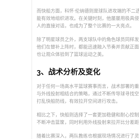
而快船方面，科怀·伦纳德则是球队进攻端的不二
能有效地组织进攻。在关键时刻，他屡屡用极具侵
人的直接对话，也成为了整个比赛的一大亮点。
除了明星球员之外，两支球队中的角色球员同样发
他们在替补上阵时，都能迅速融入节奏并贡献正面
也让观众体验到了篮球运动之美。
3、战术分析及变化
对于任何一场高水平篮球赛事而言，战术部署的重
与外线投射相结合的策略，通过不断传导球寻找空
打乱快船防线，有效拉开空间进行攻击。
相比之下，快船则选择了一套更加稳健和耐心控制
不断冲击篮筐，同时利用外线投射来拉开比分差距
随着比赛深入，两队教练也根据现场情况进行了灵